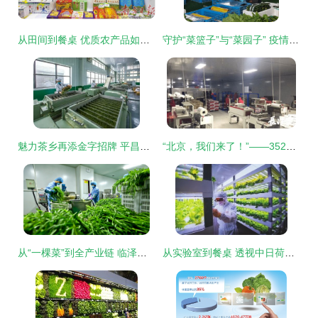
从田间到餐桌 优质农产品如何成就百姓的“天堂美食”
守护“菜篮子”与“菜园子” 疫情期间农产品稳产保供的实践与探索
魅力茶乡再添金字招牌 平昌青芽茶荣膺国家地理标志证明商标
“北京，我们来了！”——352吨湖北农产品千里驰援记
从“一棵菜”到全产业链 临泽县蔬菜产业的蝶变之路
从实验室到餐桌 透视中日荷植物工厂的演进与未来