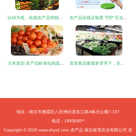
以绿为笔，绘就农产品营销新蓝图——浅析农产品绿色营销之路
农产品合格证制度 守护“舌尖上的安全”与推动农业高质量发展的关键一步
大米策划 农产品标准化的战略路径与实践关键
首农食品集团多管齐下，全力保障蔬菜及农产品稳定供应
地址：南京市栖霞区八卦洲街道东江路A栋办公楼7-157
电话：1893690**
Copyright © 2026
www.shyz2.com
农产品
南京振雪农业有限公司
农